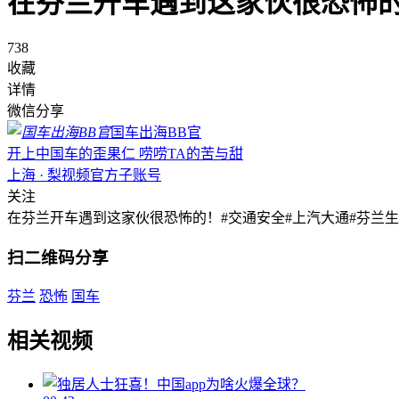
在芬兰开车遇到这家伙很恐怖
738
收藏
详情
微信分享
国车出海BB官
开上中国车的歪果仁 唠唠TA的苦与甜
上海 · 梨视频官方子账号
关注
在芬兰开车遇到这家伙很恐怖的！#交通安全#上汽大通#芬兰生
扫二维码分享
芬兰
恐怖
国车
相关视频