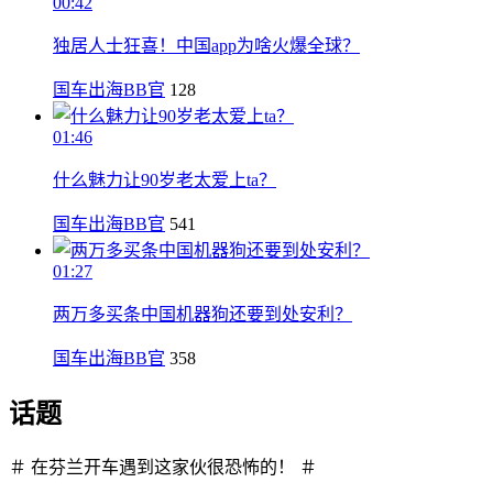
00:42
独居人士狂喜！中国app为啥火爆全球？
国车出海BB官
128
01:46
什么魅力让90岁老太爱上ta？
国车出海BB官
541
01:27
两万多买条中国机器狗还要到处安利？
国车出海BB官
358
话题
＃ 在芬兰开车遇到这家伙很恐怖的！ ＃