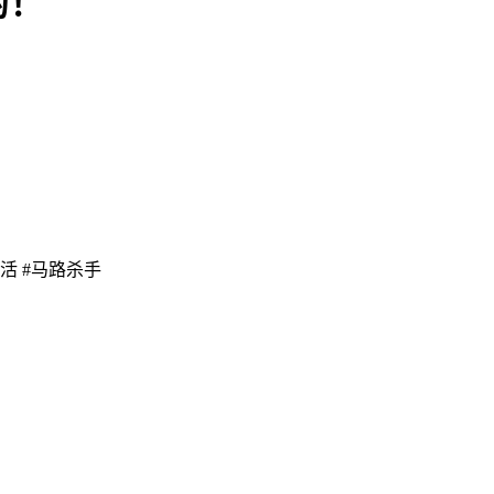
的！
活 #马路杀手