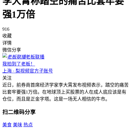
李大霄称踏空的痛苦比套牢要
强1万倍
916
收藏
详情
微信分享
老板联播
我拍到了老板！
上海 · 梨视频官方子账号
关注
近日，前券商首席经济学家李大霄发布视频表示，踏空的痛苦
比套牢要强1万倍。在地球顶上买股票的人在成人底应该是有
仓位，而且是正金字塔。这是一场无人相信的牛市。
扫二维码分享
美食
美味
热点