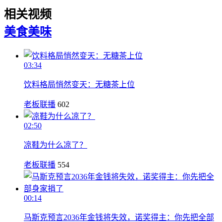
相关视频
美食
美味
03:34
饮料格局悄然变天：无糖茶上位
老板联播
602
02:50
凉鞋为什么凉了？
老板联播
554
00:14
马斯克预言2036年金钱将失效，诺奖得主：你先把全部