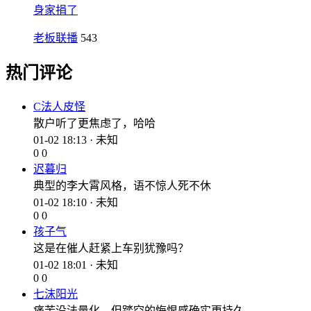
身家捐了
老板联播
543
热门评论
C法人皮怪
散户听了更焦虑了，哈哈
01-02 18:13 · 未知
0
0
迟暮归
典型的李大霄风格，语不惊人死不休
01-02 18:10 · 未知
0
0
孩子气
这是在催人赶紧上车别犹豫吗？
01-02 18:01 · 未知
0
0
七沫阳光
痛苦没法量化，但踏空的悔恨感确实更持久