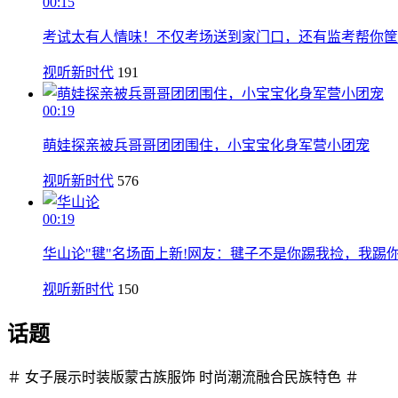
00:15
考试太有人情味！不仅考场送到家门口，还有监考帮你筐
视听新时代
191
00:19
萌娃探亲被兵哥哥团团围住，小宝宝化身军营小团宠
视听新时代
576
00:19
华山论"毽"名场面上新!网友：毽子不是你踢我捡，我踢
视听新时代
150
话题
＃ 女子展示时装版蒙古族服饰 时尚潮流融合民族特色 ＃