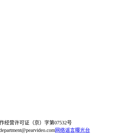
作经营许可证（京）字第07532号
artment@pearvideo.com
网络谣言曝光台