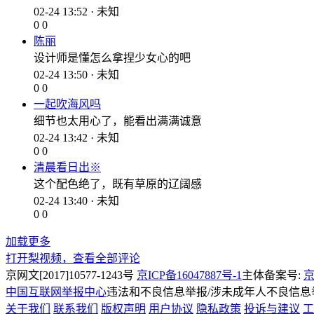
02-24 13:52 · 未知
0
0
陈丽
设计师是懂怎么拿捏少女心的吧
02-24 13:50 · 未知
0
0
一起吹海风吗
细节也太用心了，能看出满满诚意
02-24 13:42 · 未知
0
0
清晨看日出※
这个配色绝了，既有草原的辽阔感
02-24 13:40 · 未知
0
0
加载更多
打开梨视频，查看全部评论
京网文[2017]10577-1243号
京ICP备16047887号-1
主体备案号:
京
中国互联网举报中心
违法和不良信息举报/涉未成年人不良信息举报
关于我们
联系我们
版权声明
用户协议
隐私政策
投诉与建议
工