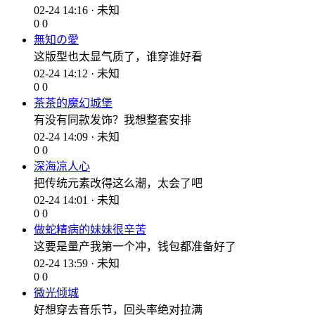
02-24 14:16 · 未知
0
0
無知の愛
这版型也太显气质了，谁穿谁好看
02-24 14:12 · 未知
0
0
茶茶的魔幻城堡
有没有同款发饰？我想整套安排
02-24 14:09 · 未知
0
0
深海凉人心
把传统元素改得这么潮，太会了吧
02-24 14:01 · 未知
0
0
做蛇精病的妹妹很辛苦
这要是量产我第一个冲，钱包都准备好了
02-24 13:59 · 未知
0
0
微光倾城
好想穿去音乐节，回头率绝对拉满