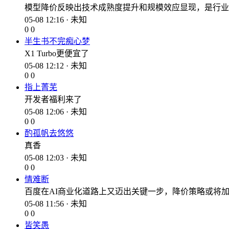
模型降价反映出技术成熟度提升和规模效应显现，是行业
05-08 12:16 · 未知
0
0
半生书不完痴心梦
X1 Turbo更便宜了
05-08 12:12 · 未知
0
0
指上菁芜
开发者福利来了
05-08 12:06 · 未知
0
0
酌孤帆去悠悠
真香
05-08 12:03 · 未知
0
0
情难断
百度在AI商业化道路上又迈出关键一步，降价策略或将
05-08 11:56 · 未知
0
0
皆笑愚