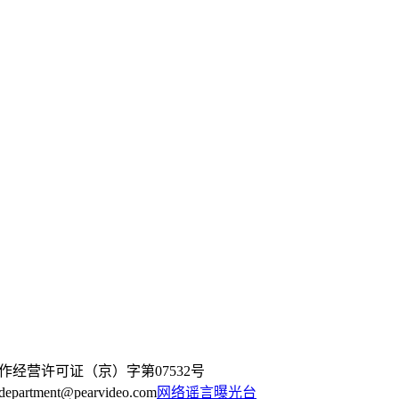
作经营许可证（京）字第07532号
artment@pearvideo.com
网络谣言曝光台