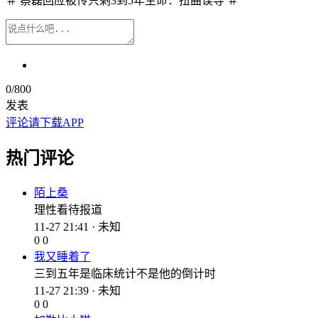
＃ 蔡磊回应被传只剩3到5年生命：扭曲误导 ＃
0
/800
发表
评论请下载APP
热门评论
陌上桑
理性看待报道
11-27 21:41 · 未知
0
0
我又睡着了
三到五年是临床统计不是他的倒计时
11-27 21:39 · 未知
0
0