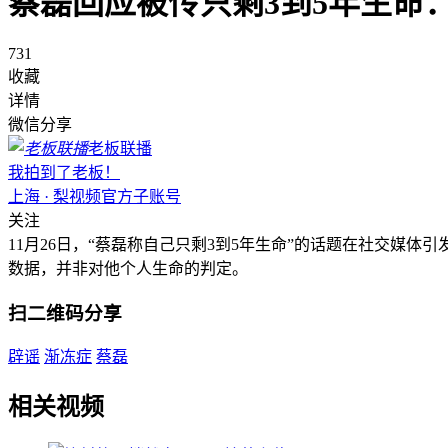
蔡磊回应被传只剩3到5年生命
731
收藏
详情
微信分享
老板联播
我拍到了老板！
上海 · 梨视频官方子账号
关注
11月26日，“蔡磊称自己只剩3到5年生命”的话题在社交媒
数据，并非对他个人生命的判定。
扫二维码分享
辟谣
渐冻症
蔡磊
相关视频