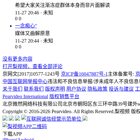
希望大家关注渐冻症群体本身而非片面解读
11-27 20:46 · 未知
0
0
一念痴心°
媒体又曲解原意
11-27 20:44 · 未知
0
0
没有更多内容
打开梨视频，查看全部评论
京网文[2017]10577-1243号
京ICP备16047887号-1
主体备案号:
京
中国互联网举报中心
违法和不良信息举报/涉未成年人不良信息举报
关于我们
联系我们
版权声明
用户协议
隐私政策
投诉与建议
工
Pearvideo International
版权销售平台
北京微然网络科技有限公司
北京市朝阳区东三环中路39号建外soh
Copyright © 2016-2026 Pearvideo. All Rights Reserved.
梨视频 版
下载APP
iPhone
|
Android