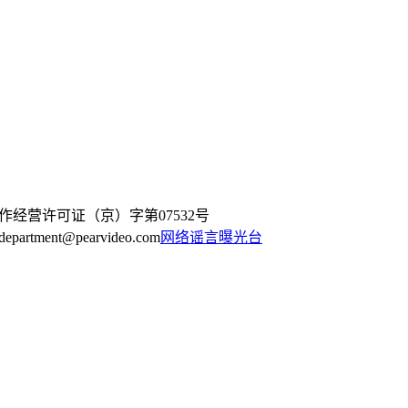
作经营许可证（京）字第07532号
artment@pearvideo.com
网络谣言曝光台