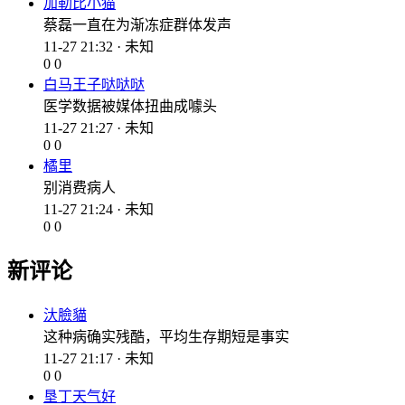
加勒比小猫
蔡磊一直在为渐冻症群体发声
11-27 21:32 · 未知
0
0
白马王子哒哒哒
医学数据被媒体扭曲成噱头
11-27 21:27 · 未知
0
0
橘里
别消费病人
11-27 21:24 · 未知
0
0
新评论
汏臉貓
这种病确实残酷，平均生存期短是事实
11-27 21:17 · 未知
0
0
垦丁天气好