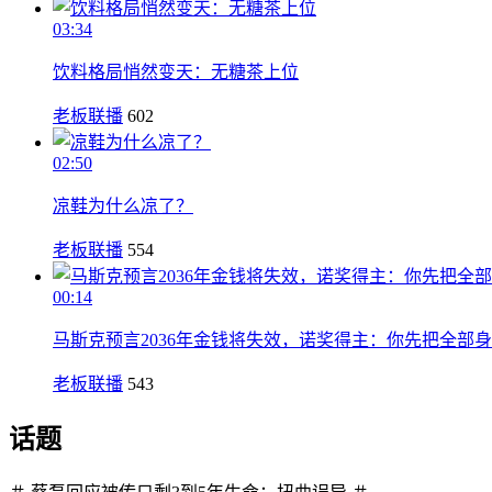
03:34
饮料格局悄然变天：无糖茶上位
老板联播
602
02:50
凉鞋为什么凉了？
老板联播
554
00:14
马斯克预言2036年金钱将失效，诺奖得主：你先把全部
老板联播
543
话题