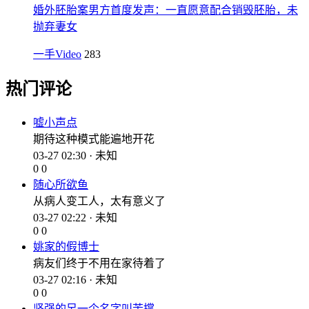
婚外胚胎案男方首度发声：一直愿意配合销毁胚胎，未
抛弃妻女
一手Video
283
热门评论
嘘小声点
期待这种模式能遍地开花
03-27 02:30 · 未知
0
0
随心所欲鱼
从病人变工人，太有意义了
03-27 02:22 · 未知
0
0
姚家的假博士
病友们终于不用在家待着了
03-27 02:16 · 未知
0
0
坚强的另一个名字叫苦撑