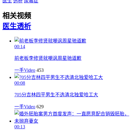
医生
透析
尿毒症
相关视频
医生
透析
00:14
前老板李修贤就嘲讽周星驰道歉
一手Video
453
00:08
705分吉林四平男生不选清北独爱哈工大
一手Video
629
00:13