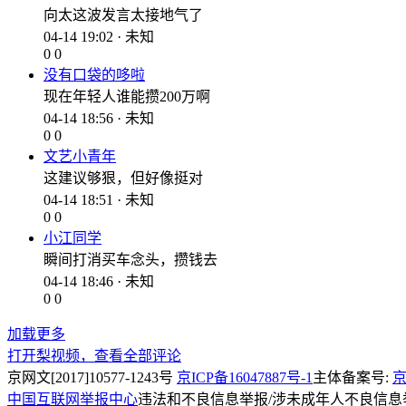
向太这波发言太接地气了
04-14 19:02 · 未知
0
0
没有口袋的哆啦
现在年轻人谁能攒200万啊
04-14 18:56 · 未知
0
0
文艺小青年
这建议够狠，但好像挺对
04-14 18:51 · 未知
0
0
小江同学
瞬间打消买车念头，攒钱去
04-14 18:46 · 未知
0
0
加载更多
打开梨视频，查看全部评论
京网文[2017]10577-1243号
京ICP备16047887号-1
主体备案号:
京
中国互联网举报中心
违法和不良信息举报/涉未成年人不良信息举报