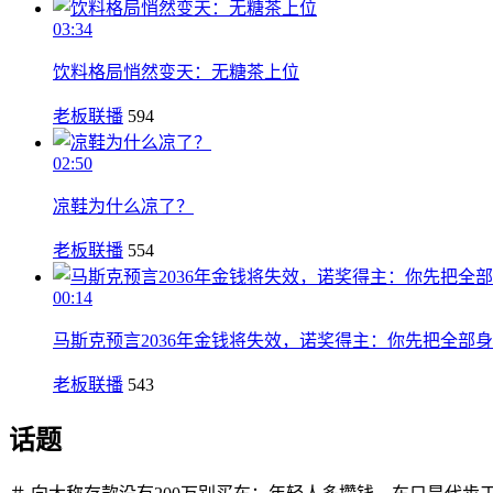
03:34
饮料格局悄然变天：无糖茶上位
老板联播
594
02:50
凉鞋为什么凉了？
老板联播
554
00:14
马斯克预言2036年金钱将失效，诺奖得主：你先把全部
老板联播
543
话题