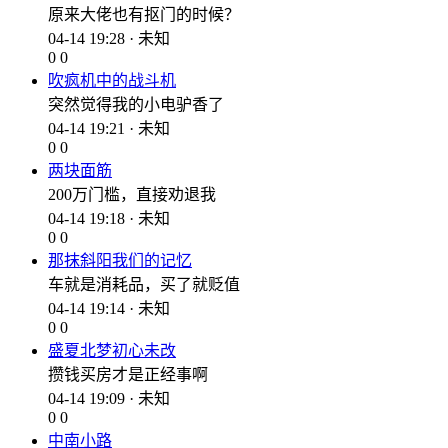
原来大佬也有抠门的时候？
04-14 19:28 · 未知
0
0
吹疯机中的战斗机
突然觉得我的小电驴香了
04-14 19:21 · 未知
0
0
两块面筋
200万门槛，直接劝退我
04-14 19:18 · 未知
0
0
那抹斜阳我们的记忆
车就是消耗品，买了就贬值
04-14 19:14 · 未知
0
0
盛夏北梦初心未改
攒钱买房才是正经事啊
04-14 19:09 · 未知
0
0
中南小路