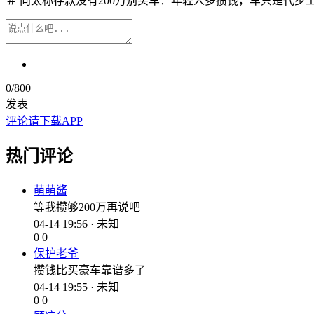
＃ 向太称存款没有200万别买车：年轻人多攒钱，车只是代步工
0
/800
发表
评论请下载APP
热门评论
萌萌酱
等我攒够200万再说吧
04-14 19:56 · 未知
0
0
保护老爷
攒钱比买豪车靠谱多了
04-14 19:55 · 未知
0
0