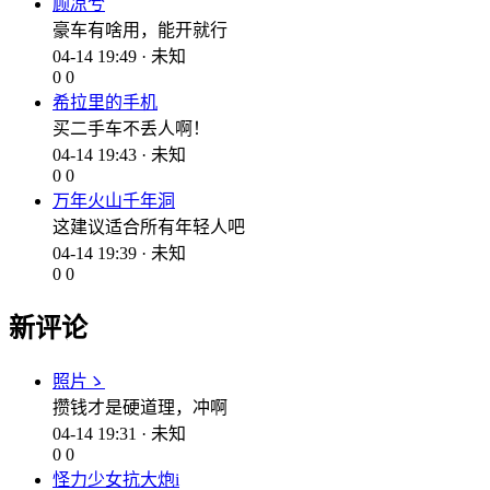
顾凉兮
豪车有啥用，能开就行
04-14 19:49 · 未知
0
0
希拉里的手机
买二手车不丢人啊！
04-14 19:43 · 未知
0
0
万年火山千年洞
这建议适合所有年轻人吧
04-14 19:39 · 未知
0
0
新评论
照片ゝ
攒钱才是硬道理，冲啊
04-14 19:31 · 未知
0
0
怪力少女抗大炮i