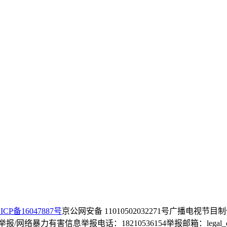
ICP备16047887号
京公网安备 11010502032271号
广播电视节目制
/网络暴力有害信息举报电话：18210536154
举报邮箱：legal_dep