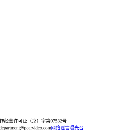
作经营许可证（京）字第07532号
artment@pearvideo.com
网络谣言曝光台