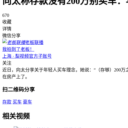
向太称存款没有200万别买车
670
收藏
详情
微信分享
老板联播
我拍到了老板！
上海 · 梨视频官方子账号
关注
近日，向太分享关于年轻人买车理念，她说：“（存够）200
在房产上了。
扫二维码分享
存款
买车
豪车
相关视频