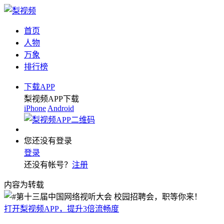
首页
人物
万象
排行榜
下载APP
梨视频APP下载
iPhone
Android
您还没有登录
登录
还没有帐号？
注册
内容为转载
打开梨视频APP，提升3倍流畅度