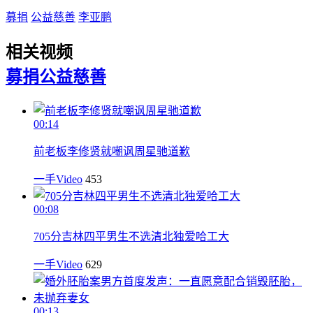
募捐
公益慈善
李亚鹏
相关视频
募捐
公益慈善
00:14
前老板李修贤就嘲讽周星驰道歉
一手Video
453
00:08
705分吉林四平男生不选清北独爱哈工大
一手Video
629
00:13