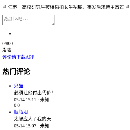
＃ 江苏一高校研究生被曝偷拍女生裙底，事发后求博主放过 ＃
0
/800
发表
评论请下载APP
热门评论
只猫
必须让他付出代价！
05-14 15:11 · 未知
0
0
胭脂泪
太膈应人了我的天
05-14 15:07 · 未知