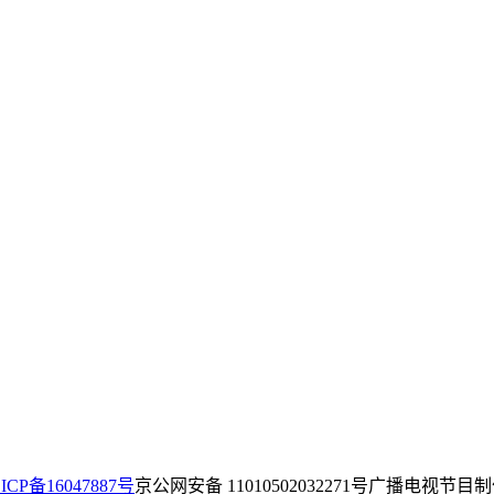
ICP备16047887号
京公网安备 11010502032271号
广播电视节目制