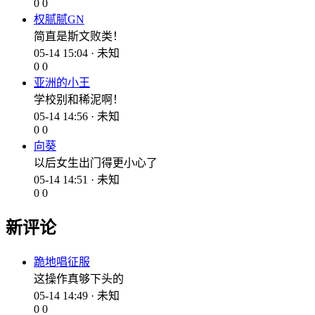
0
0
权腻腻GN
简直是斯文败类！
05-14 15:04 · 未知
0
0
亚洲的小王
学校别和稀泥啊！
05-14 14:56 · 未知
0
0
向葵
以后女生出门得更小心了
05-14 14:51 · 未知
0
0
新评论
跪地唱征服
这操作真够下头的
05-14 14:49 · 未知
0
0