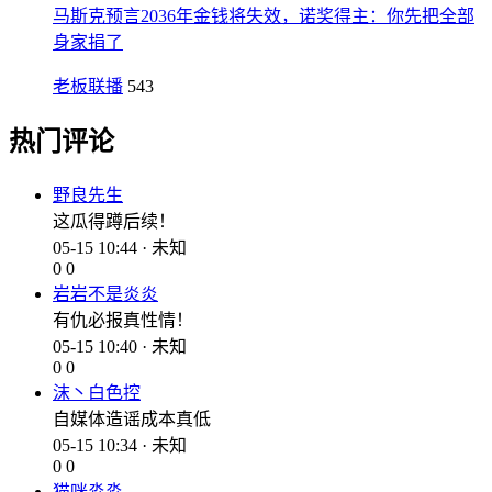
马斯克预言2036年金钱将失效，诺奖得主：你先把全部
身家捐了
老板联播
543
热门评论
野良先生
这瓜得蹲后续！
05-15 10:44 · 未知
0
0
岩岩不是炎炎
有仇必报真性情！
05-15 10:40 · 未知
0
0
沫丶白色控
自媒体造谣成本真低
05-15 10:34 · 未知
0
0
猫咪淼淼