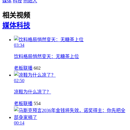
媒体
科技
创始人
相关视频
媒体
科技
03:34
饮料格局悄然变天：无糖茶上位
老板联播
602
02:50
凉鞋为什么凉了？
老板联播
554
00:14