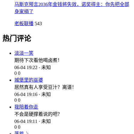
马斯克预言2036年金钱将失效，诺奖得主：你先把全部
身家捐了
老板联播
543
热门评论
淡淡一笑
期待下次看他喝卤煮！
06-04 19:22 · 未知
0
0
城堡里的巫婆
居然真有人享受豆汁？离谱！
06-04 19:16 · 未知
0
0
我陪着你走
不会是硬撑着说的吧？
06-04 19:11 · 未知
0
0
落荒╰