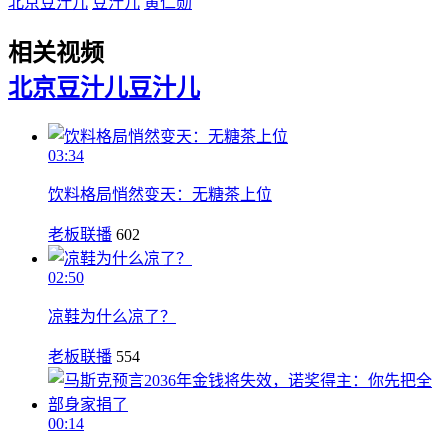
北京豆汁儿
豆汁儿
黄仁勋
相关视频
北京豆汁儿
豆汁儿
03:34
饮料格局悄然变天：无糖茶上位
老板联播
602
02:50
凉鞋为什么凉了？
老板联播
554
00:14