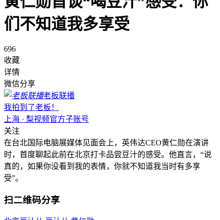
黄仁勋首谈“喝豆汁”感受：你
们不知道我多享受
696
收藏
详情
微信分享
老板联播
我拍到了老板！
上海 · 梨视频官方子账号
关注
在台北国际电脑展媒体见面会上，英伟达CEO黄仁勋在演讲
时，首度聊起此前在北京打卡品尝豆汁的感受。他直言，“说
真的，如果你没看到我的表情，你就不知道我当时有多享
受”。
扫二维码分享