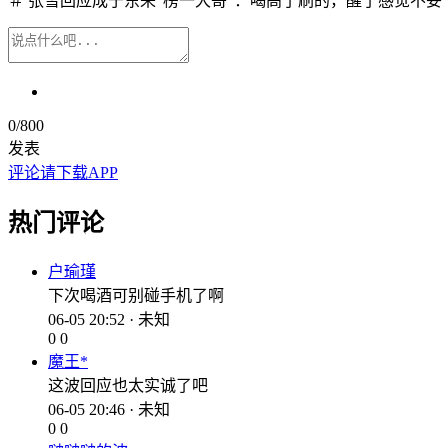
＃ 张雪回应成于东来"榜一大哥"：喝高了刷的，醒了感觉不妥 
0
/800
发表
评论请下载APP
热门评论
户瑜瑾
下次喝酒可别碰手机了啊
06-05 20:52 · 未知
0
0
魔王*
这波回应也太实诚了吧
06-05 20:46 · 未知
0
0