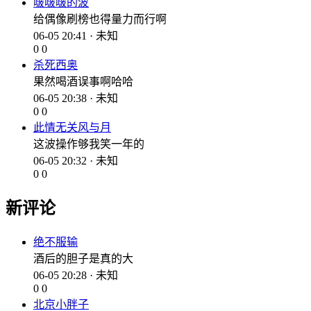
啵啵啵的波
给偶像刷榜也得量力而行啊
06-05 20:41 · 未知
0
0
杀死西奥
果然喝酒误事啊哈哈
06-05 20:38 · 未知
0
0
此情无关风与月
这波操作够我笑一年的
06-05 20:32 · 未知
0
0
新评论
绝不服输
酒后的胆子是真的大
06-05 20:28 · 未知
0
0
北京小胖子