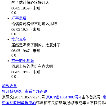
醒了估计得心疼好几天
06-05 19:59 · 未知
0
0
好事良痞
给偶像刷榜也不用这么猛吧
06-05 19:54 · 未知
0
0
埃尔瓦多
居然是喝高了刷的，太意外了
06-05 19:47 · 未知
0
0
神奇的小视频
酒后上头的代价有点大啊
06-05 19:43 · 未知
0
0
加载更多
打开梨视频，查看全部评论
京网文[2017]10577-1243号
京ICP备16047887号-1
主体备案号:
京
中国互联网举报中心
违法和不良信息举报/涉未成年人不良信息举报