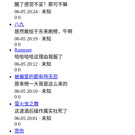
醒了感觉不妥？那可不嘛
06-05 20:24 · 未知
0
0
八九
居然敢给于东来刷榜，牛啊
06-05 20:19 · 未知
0
0
Rampant
哈哈哈哈这理由我服了
06-05 20:12 · 未知
0
0
被偏爱的都有恃无恐
原来榜一大哥是这么来的
06-05 20:10 · 未知
0
0
萤火虫之舞
这波酒后操作属实社死了
06-05 20:01 · 未知
0
0
悲伤