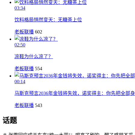
03:34
饮料格局悄然变天：无糖茶上位
老板联播
602
02:50
凉鞋为什么凉了？
老板联播
554
00:14
马斯克预言2036年金钱将失效，诺奖得主：你先把全部
老板联播
543
话题