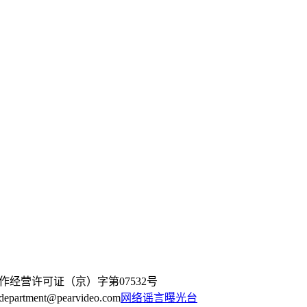
作经营许可证（京）字第07532号
artment@pearvideo.com
网络谣言曝光台