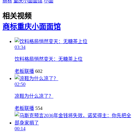
商标
重庆小面面馆
小面
相关视频
商标
重庆小面面馆
03:34
饮料格局悄然变天：无糖茶上位
老板联播
602
02:50
凉鞋为什么凉了？
老板联播
554
00:14