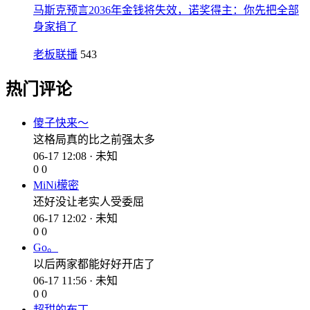
马斯克预言2036年金钱将失效，诺奖得主：你先把全部
身家捐了
老板联播
543
热门评论
傻子快来～
这格局真的比之前强太多
06-17 12:08 · 未知
0
0
MiNi檬密
还好没让老实人受委屈
06-17 12:02 · 未知
0
0
Go。
以后两家都能好好开店了
06-17 11:56 · 未知
0
0
超甜的布丁