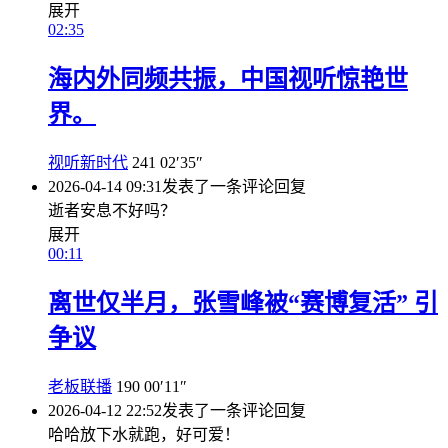
展开
02:35
海内外同频共振，中国视听惊艳世
界。
视听新时代
241
02′35″
2026-04-14 09:31
发表了一条评论
回复
逝者安息不好吗？
展开
00:11
离世仅半月，张雪峰被“赛博复活” 引
争议
老板联播
190
00′11″
2026-04-12 22:52
发表了一条评论
回复
哈哈放下水就跑，好可爱！