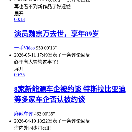
再也看不到新作品了好遗憾
展开
00:13
演员魏宗万去世，享年89岁
一手Video
950
00′13″
2026-05-11 17:49
发表了一条评论
回复
终于有人管管这事了！
展开
00:35
8家新能源车企被约谈 特斯拉比亚迪
等多家车企否认被约谈
麻辣车评
462
00′35″
2026-04-19 18:22
发表了一条评论
回复
海内外同步打call！