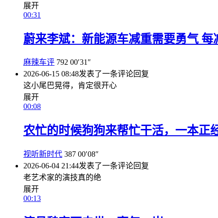
展开
00:31
蔚来李斌：新能源车减重需要勇气 每
麻辣车评
792
00′31″
2026-06-15 08:48
发表了一条评论
回复
这小尾巴晃得，肯定很开心
展开
00:08
农忙的时候狗狗来帮忙干活，一本正
视听新时代
387
00′08″
2026-06-04 21:44
发表了一条评论
回复
老艺术家的演技真的绝
展开
00:13