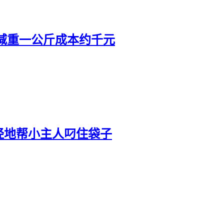
减重一公斤成本约千元
经地帮小主人叼住袋子