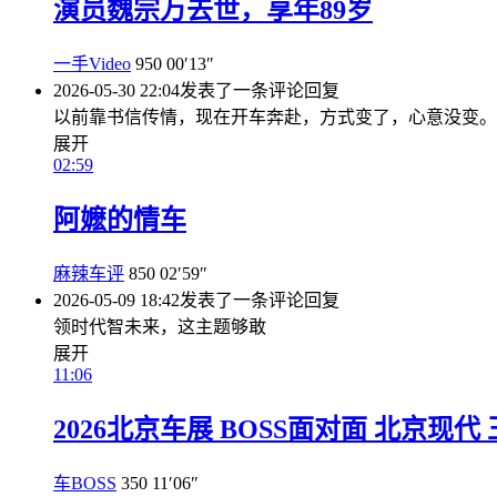
演员魏宗万去世，享年89岁
一手Video
950
00′13″
2026-05-30 22:04
发表了一条评论
回复
以前靠书信传情，现在开车奔赴，方式变了，心意没变。
展开
02:59
阿嬷的情车
麻辣车评
850
02′59″
2026-05-09 18:42
发表了一条评论
回复
领时代智未来，这主题够敢
展开
11:06
2026北京车展 BOSS面对面 北京现代
车BOSS
350
11′06″