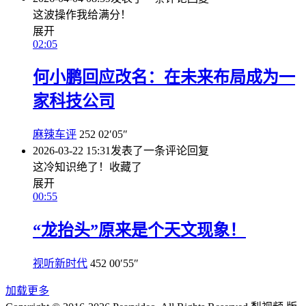
这波操作我给满分！
展开
02:05
何小鹏回应改名：在未来布局成为一
家科技公司
麻辣车评
252
02′05″
2026-03-22 15:31
发表了一条评论
回复
这冷知识绝了！收藏了
展开
00:55
“龙抬头”原来是个天文现象！
视听新时代
452
00′55″
加载更多