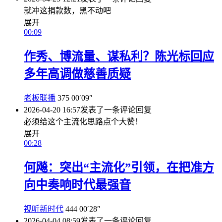
就冲这捐款数，黑不动吧
展开
00:09
作秀、博流量、谋私利？陈光标回应
多年高调做慈善质疑
老板联播
375
00′09″
2026-04-20 16:57
发表了一条评论
回复
必须给这个主流化思路点个大赞！
展开
00:28
何飚：突出“主流化”引领，在把准方
向中奏响时代最强音
视听新时代
444
00′28″
2026-04-04 08:59
发表了一条评论
回复