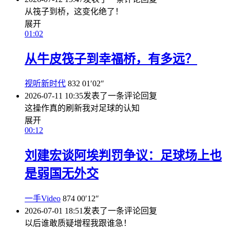
从筏子到桥，这变化绝了！
展开
01:02
从牛皮筏子到幸福桥，有多远？
视听新时代
832
01′02″
2026-07-11 10:35
发表了一条评论
回复
这操作真的刷新我对足球的认知
展开
00:12
刘建宏谈阿埃判罚争议：足球场上也
是弱国无外交
一手Video
874
00′12″
2026-07-01 18:51
发表了一条评论
回复
以后谁敢质疑增程我跟谁急！