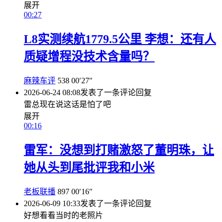
展开
00:27
L8实测续航1779.5公里 李想：还有人
质疑增程没技术含量吗？
麻辣车评
538
00′27″
2026-06-24 08:08
发表了一条评论
回复
雷总现在说这话是怕了吧
展开
00:16
雷军：没想到打赌激怒了董明珠，让
她从头到尾批评我和小米
老板联播
897
00′16″
2026-06-09 10:33
发表了一条评论
回复
好想看看当时的老照片