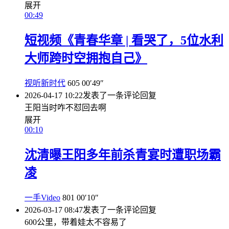
展开
00:49
短视频《青春华章 | 看哭了，5位水利
大师跨时空拥抱自己》
视听新时代
605
00′49″
2026-04-17 10:22
发表了一条评论
回复
王阳当时咋不怼回去啊
展开
00:10
沈清曝王阳多年前杀青宴时遭职场霸
凌
一手Video
801
00′10″
2026-03-17 08:47
发表了一条评论
回复
600公里，带着娃太不容易了