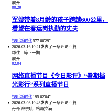
展开
00:29
军嫂带着8月龄的孩子跨越600公里，
看望在春运岗执勤的丈夫
视听新时代
577
00′29″
2026-03-16 10:21
发表了一条评论
回复
蹲住！等下一期！
展开
02:04
网络直播节目《今日影评》“暑期档
光影行”系列直播节日
视听新时代
195
02′04″
2026-03-08 10:43
发表了一条评论
回复
丹哥说得对，格局拉满！