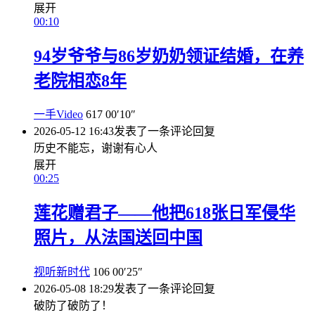
展开
00:10
94岁爷爷与86岁奶奶领证结婚，在养
老院相恋8年
一手Video
617
00′10″
2026-05-12 16:43
发表了一条评论
回复
历史不能忘，谢谢有心人
展开
00:25
莲花赠君子——他把618张日军侵华
照片，从法国送回中国
视听新时代
106
00′25″
2026-05-08 18:29
发表了一条评论
回复
破防了破防了！