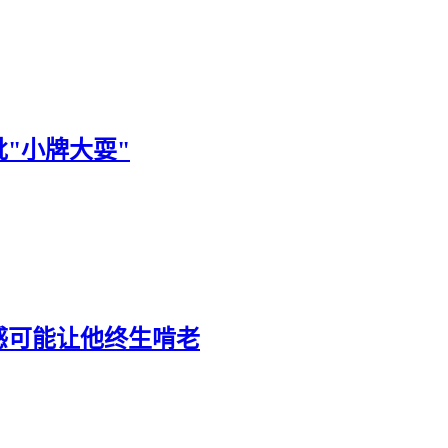
"小牌大耍"
感可能让他终生啃老