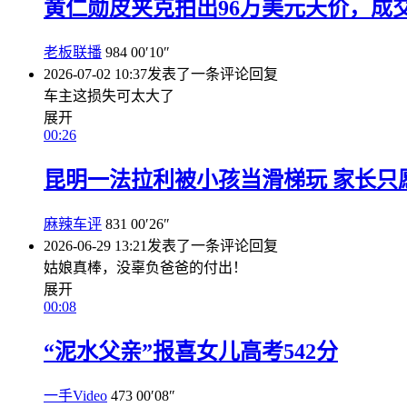
黄仁勋皮夹克拍出96万美元天价，成
老板联播
984
00′10″
2026-07-02 10:37
发表了一条评论
回复
车主这损失可太大了
展开
00:26
昆明一法拉利被小孩当滑梯玩 家长只愿
麻辣车评
831
00′26″
2026-06-29 13:21
发表了一条评论
回复
姑娘真棒，没辜负爸爸的付出！
展开
00:08
“泥水父亲”报喜女儿高考542分
一手Video
473
00′08″