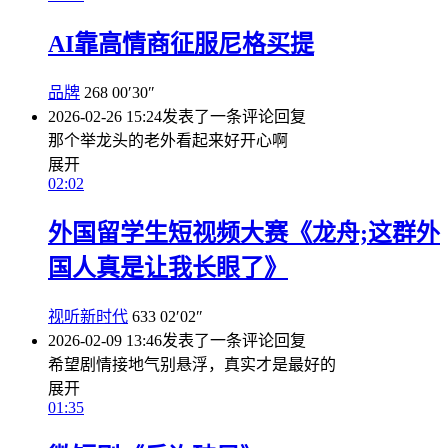
AI靠高情商征服尼格买提
品牌
268
00′30″
2026-02-26 15:24
发表了一条评论
回复
那个举龙头的老外看起来好开心啊
展开
02:02
外国留学生短视频大赛《龙舟;这群外
国人真是让我长眼了》
视听新时代
633
02′02″
2026-02-09 13:46
发表了一条评论
回复
希望剧情接地气别悬浮，真实才是最好的
展开
01:35