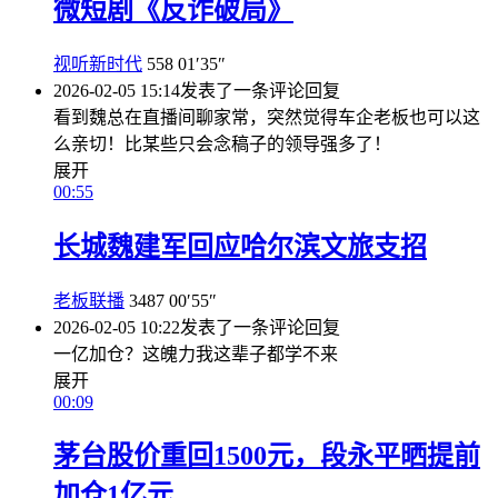
微短剧《反诈破局》
视听新时代
558
01′35″
2026-02-05 15:14
发表了一条评论
回复
看到魏总在直播间聊家常，突然觉得车企老板也可以这
么亲切！比某些只会念稿子的领导强多了！
展开
00:55
长城魏建军回应哈尔滨文旅支招
老板联播
3487
00′55″
2026-02-05 10:22
发表了一条评论
回复
一亿加仓？这魄力我这辈子都学不来
展开
00:09
茅台股价重回1500元，段永平晒提前
加仓1亿元