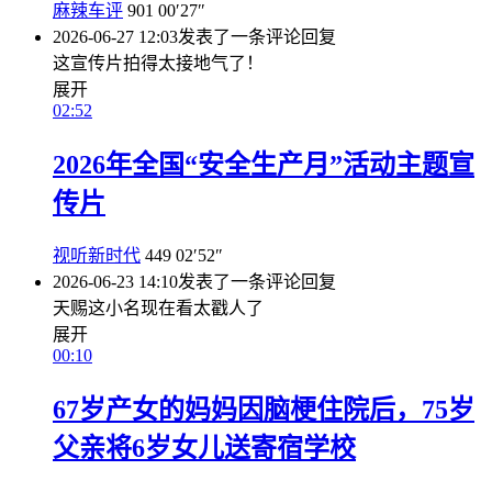
麻辣车评
901
00′27″
2026-06-27 12:03
发表了一条评论
回复
这宣传片拍得太接地气了！
展开
02:52
2026年全国“安全生产月”活动主题宣
传片
视听新时代
449
02′52″
2026-06-23 14:10
发表了一条评论
回复
天赐这小名现在看太戳人了
展开
00:10
67岁产女的妈妈因脑梗住院后，75岁
父亲将6岁女儿送寄宿学校