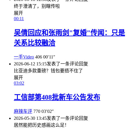
终于澄清了，别瞎传啦
展开
00:11
吴倩回应和张雨剑"复婚"传闻：只是
关系比较融洽
一手Video
406
00′11″
2026-06-12 15:15
发表了一条评论
回复
比亚迪多款重磅？钱包要捂不住了
展开
03:02
工信部第408批新车公告发布
麻辣车评
770
03′02″
2026-05-30 13:45
发表了一条评论
回复
居然能把历史感画这么足！