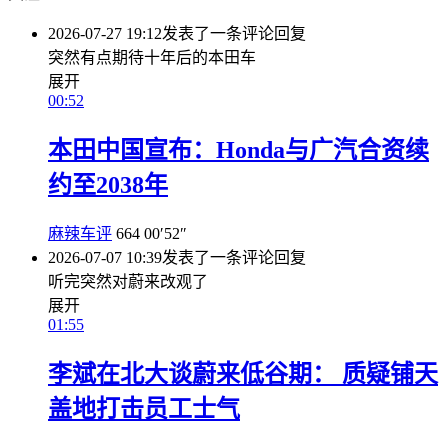
2026-07-27 19:12
发表了一条评论
回复
突然有点期待十年后的本田车
展开
00:52
本田中国宣布：Honda与广汽合资续
约至2038年
麻辣车评
664
00′52″
2026-07-07 10:39
发表了一条评论
回复
听完突然对蔚来改观了
展开
01:55
李斌在北大谈蔚来低谷期： 质疑铺天
盖地打击员工士气