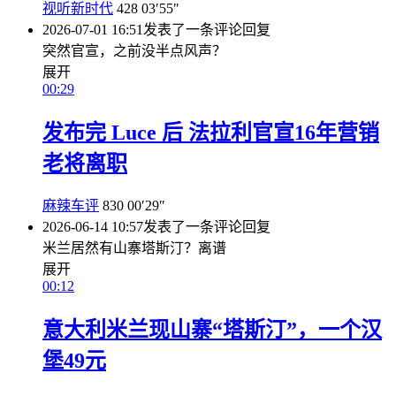
视听新时代
428
03′55″
2026-07-01 16:51
发表了一条评论
回复
突然官宣，之前没半点风声？
展开
00:29
发布完 Luce 后 法拉利官宣16年营销
老将离职
麻辣车评
830
00′29″
2026-06-14 10:57
发表了一条评论
回复
米兰居然有山寨塔斯汀？离谱
展开
00:12
意大利米兰现山寨“塔斯汀”，一个汉
堡49元