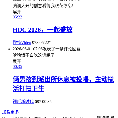
脑洞大开的创意看得我眼花缭乱！
展开
05:22
HDC 2026，一起盛放
微辣Video
978
05′22″
2026-06-01 07:06
发表了一条评论
回复
哈哈饭不白吃这话绝了
展开
00:35
俩男孩到派出所休息被投喂，主动揽
活打扫卫生
视听新时代
687
00′35″
加载更多