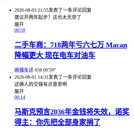
2026-08-03 21:55
发表了一条评论
回复
建议开两年起步？这也太无奈了
展开
00:59
二手车商：718两年亏六七万 Macan
降幅更大 现在电车对油车
麻辣车评
658
00′59″
2026-08-01 14:31
发表了一条评论
回复
这俩人的交锋有点意思啊
展开
00:14
马斯克预言2036年金钱将失效，诺奖
得主：你先把全部身家捐了