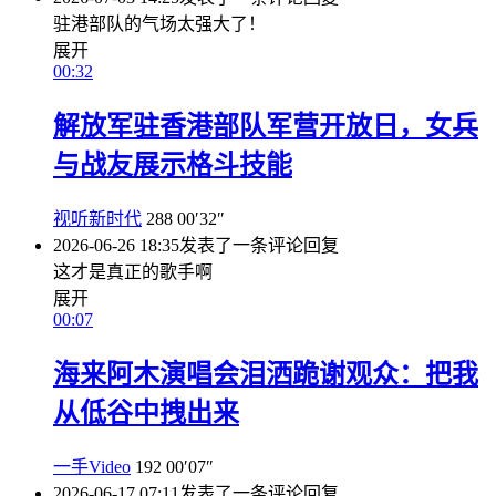
驻港部队的气场太强大了！
展开
00:32
解放军驻香港部队军营开放日，女兵
与战友展示格斗技能
视听新时代
288
00′32″
2026-06-26 18:35
发表了一条评论
回复
这才是真正的歌手啊
展开
00:07
海来阿木演唱会泪洒跪谢观众：把我
从低谷中拽出来
一手Video
192
00′07″
2026-06-17 07:11
发表了一条评论
回复