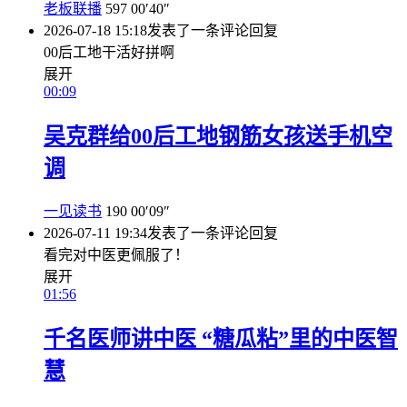
老板联播
597
00′40″
2026-07-18 15:18
发表了一条评论
回复
00后工地干活好拼啊
展开
00:09
吴克群给00后工地钢筋女孩送手机空
调
一见读书
190
00′09″
2026-07-11 19:34
发表了一条评论
回复
看完对中医更佩服了！
展开
01:56
千名医师讲中医 “糖瓜粘”里的中医智
慧