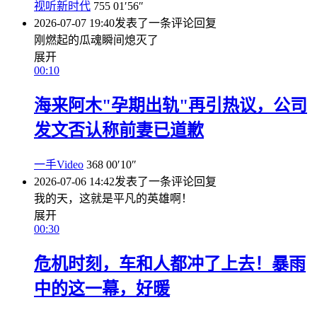
视听新时代
755
01′56″
2026-07-07 19:40
发表了一条评论
回复
刚燃起的瓜魂瞬间熄灭了
展开
00:10
海来阿木"孕期出轨"再引热议，公司
发文否认称前妻已道歉
一手Video
368
00′10″
2026-07-06 14:42
发表了一条评论
回复
我的天，这就是平凡的英雄啊！
展开
00:30
危机时刻，车和人都冲了上去！暴雨
中的这一幕，好暖