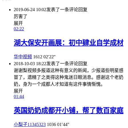
2019-06-24 10:02
发表了一条评论
回复
厉害了
展开
02:22
湖大保安开画展：初中肄业自学成材
华中视频
1612
02′22″
2018-10-03 18:22
发表了一条评论
回复
谢谢梨视频多报道这种有意义的新闻，少报道些明星感
冒了，遗精了之类得这种鬼迷日眼消息。感谢这个老奶
奶，身为一个成都人才知道有这件事情惭愧。
展开
01:44
英国奶奶成都开小铺，帮了数百家庭
小梨子11345323
1036
01′44″