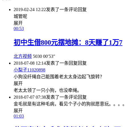
2019-02-24 12:22
发表了一条评论
回复
城管呢
展开
00:53
初中生借800元摆地摊：8天赚了1万7
北方视频
5030
00′53″
2018-07-08 12:14
发表了一条回复
回复
小梨子11020898
小狗没纤绳自己能围着老太太身边起飞旋转？
展开
老太太领了一只小狗，也没牵绳。
2018-07-07 07:38
发表了一条评论
回复
金毛就是有这种毛病，看见个子小的狗就愿意玩。。。。
展开
01:03