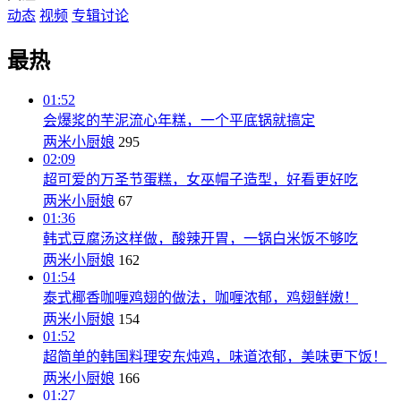
动态
视频
专辑
讨论
最热
01:52
会爆浆的芋泥流心年糕，一个平底锅就搞定
两米小厨娘
295
02:09
超可爱的万圣节蛋糕，女巫帽子造型，好看更好吃
两米小厨娘
67
01:36
韩式豆腐汤这样做，酸辣开胃，一锅白米饭不够吃
两米小厨娘
162
01:54
泰式椰香咖喱鸡翅的做法，咖喱浓郁，鸡翅鲜嫩！
两米小厨娘
154
01:52
超简单的韩国料理安东炖鸡，味道浓郁，美味更下饭！
两米小厨娘
166
01:27