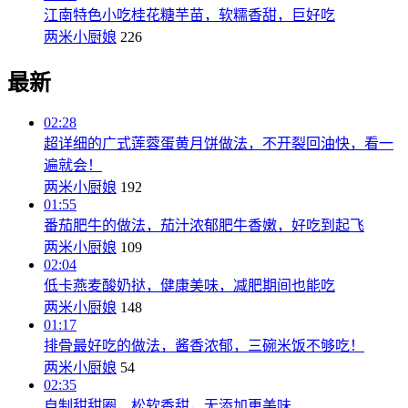
江南特色小吃桂花糖芋苗，软糯香甜，巨好吃
两米小厨娘
226
最新
02:28
超详细的广式莲蓉蛋黄月饼做法，不开裂回油快，看一
遍就会！
两米小厨娘
192
01:55
番茄肥牛的做法，茄汁浓郁肥牛香嫩，好吃到起飞
两米小厨娘
109
02:04
低卡燕麦酸奶挞，健康美味，减肥期间也能吃
两米小厨娘
148
01:17
排骨最好吃的做法，酱香浓郁，三碗米饭不够吃！
两米小厨娘
54
02:35
自制甜甜圈，松软香甜，无添加更美味