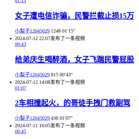
01:15
女子遭电信诈骗，民警拦截止损15万
小梨子12045029
1248
01′15″
2024-07-12 22:07
发布了一条视频
00:43
给弟庆生喝醉酒，女子飞踹民警屁股
小梨子12045029
815
00′43″
2024-07-12 14:08
发布了一条视频
01:07
2车相撞起火，的哥徒手拽门救副驾
小梨子12045029
436
01′07″
2024-07-11 16:05
发布了一条视频
00:45