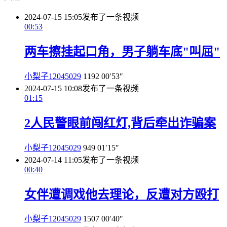
2024-07-15 15:05
发布了一条视频
00:53
两车擦挂起口角，男子躺车底"叫屈"
小梨子12045029
1192
00′53″
2024-07-15 10:08
发布了一条视频
01:15
2人民警眼前闯红灯,背后牵出诈骗案
小梨子12045029
949
01′15″
2024-07-14 11:05
发布了一条视频
00:40
女伴遭调戏他去理论，反遭对方殴打
小梨子12045029
1507
00′40″