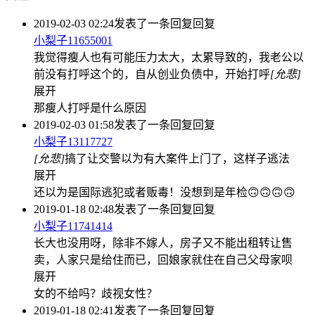
2019-02-03 02:24
发表了一条回复
回复
小梨子11655001
我觉得瘦人也有可能压力太大，太累导致的，我老公以
前没有打呼这个的，自从创业负债中，开始打呼
[允悲]
展开
那瘦人打呼是什么原因
2019-02-03 01:58
发表了一条回复
回复
小梨子13117727
[允悲]
搞了让交警以为有大案件上门了，这样子逃法
展开
还以为是国际逃犯或者贩毒！没想到是年检🙃🙃🙃🙃
2019-01-18 02:48
发表了一条回复
回复
小梨子11741414
长大也没用呀，除非不嫁人，房子又不能出租转让售
卖，人家只是给住而已，回娘家就住在自己父母家呗
展开
女的不给吗？歧视女性？
2019-01-18 02:41
发表了一条回复
回复