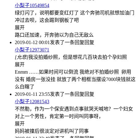
小梨子10549854
绿灯闪了，说明都要变红灯了 这个奔驰司机就想加油门
冲过去呗，这会踢到钢板了吧
展开
路口还加速，开奔驰以为自己无敌么
2019-01-12 00:01
发表了一条回复
回复
小梨子12973071
[允悲]
我没拍婚纱照，但是想花几百块去拍个孕妇照
展开
Enmm ……如果时间可以倒流 我绝对不拍婚纱照 卵用
没有 婚房一张没挂 就放了两个相框当摆设7000块钱就这
么白瞎了
2019-01-11 23:55
发表了一条回复
回复
小梨子12081543
不然勒，作为一个保安遇到点事就哭天喊地？一个妇女
对上一个男性，肯定第一时间叫同事呀，
展开
妈妈被撞后很淡定对讲机叫了同事