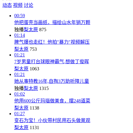
动态
视频
讨论
00:59
他把蛋壳当画纸，描绘山水年销万颗
独播
梨太原
875
01:14
脾气爆也走红！他拍"暴力"视频解压
梨太原
753
01:21
7岁男童打台球眼神霸气,想做丁俊晖
梨太原
1063
01:21
她从事特教16年,自掏3万助听障儿童
独播
梨太原
1315
01:02
他用600公斤玛瑙做美食，摆248道菜
梨太原
1138
01:27
变石为宝！小伙带村民用石头做景观
梨太原
1131