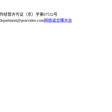
作经营许可证（京）字第07532号
artment@pearvideo.com
网络谣言曝光台