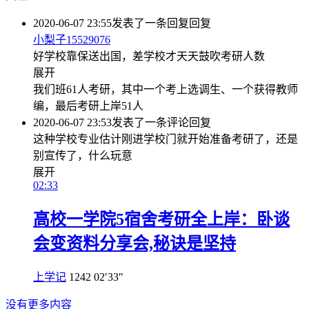
2020-06-07 23:55
发表了一条回复
回复
小梨子15529076
好学校靠保送出国，差学校才天天鼓吹考研人数
展开
我们班61人考研，其中一个考上选调生、一个获得教师
编，最后考研上岸51人
2020-06-07 23:53
发表了一条评论
回复
这种学校专业估计刚进学校门就开始准备考研了，还是
别宣传了，什么玩意
展开
02:33
高校一学院5宿舍考研全上岸：卧谈
会变资料分享会,秘诀是坚持
上学记
1242
02′33″
没有更多内容