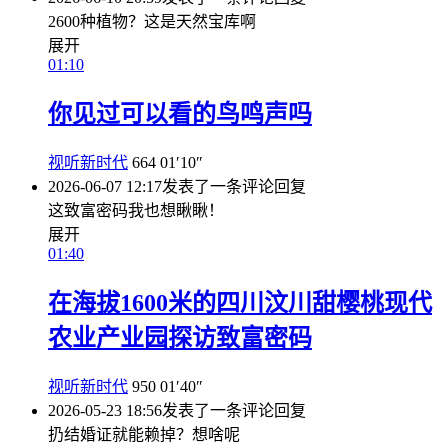
2600种植物？这是天然宝库啊
展开
01:10
你见过可以看的鸟鸣声吗
视听新时代
664
01′10″
2026-06-07 12:17
发表了一条评论
回复
这致富密码我也想瞅瞅！
展开
01:40
在海拔1600米的四川汶川甜樱桃现代
农业产业园探访致富密码
视听新时代
950
01′40″
2026-05-23 18:56
发表了一条评论
回复
扔结婚证就能赖掉？想啥呢