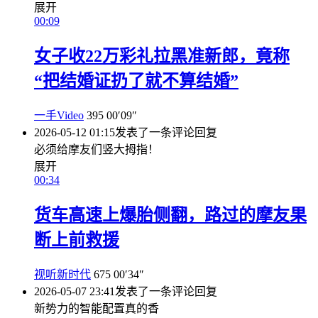
展开
00:09
女子收22万彩礼拉黑准新郎，竟称
“把结婚证扔了就不算结婚”
一手Video
395
00′09″
2026-05-12 01:15
发表了一条评论
回复
必须给摩友们竖大拇指！
展开
00:34
货车高速上爆胎侧翻，路过的摩友果
断上前救援
视听新时代
675
00′34″
2026-05-07 23:41
发表了一条评论
回复
新势力的智能配置真的香