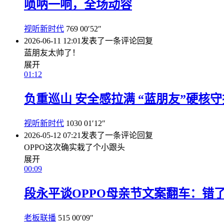
唢呐一响，全场动容
视听新时代
769
00′52″
2026-06-11 12:01
发表了一条评论
回复
蓝朋友太帅了！
展开
01:12
负重巡山 安全感拉满 “蓝朋友”硬核
视听新时代
1030
01′12″
2026-05-12 07:21
发表了一条评论
回复
OPPO这次确实栽了个小跟头
展开
00:09
段永平谈OPPO母亲节文案翻车：错
老板联播
515
00′09″