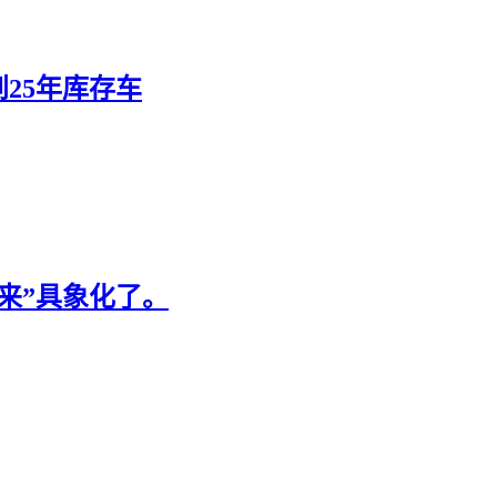
25年库存车
来”具象化了。