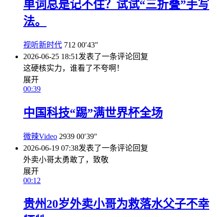
单词总是记不住？试试“三折叠”手写
法。
视听新时代
712
00′43″
2026-06-25 18:51
发表了一条评论
回复
这硬核实力，谁看了不夸啊！
展开
00:39
中国科技“踢”满世界杯全场
微辣Video
2939
00′39″
2026-06-19 07:38
发表了一条评论
回复
外卖小哥太勇敢了，致敬
展开
00:12
贵州20岁外卖小哥为救落水父子不幸