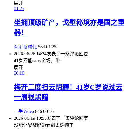
展开
01:25
坐拥顶级矿产，戈壁秘境亦是国之重
器！
视听新时代
564
01′25″
2026-06-26 14:34
发表了一条评论
回复
41岁还能carry全场，牛！
展开
00:16
梅开二度扫去阴霾！41岁C罗说过去
一周很黑暗
一手Video
846
00′16″
2026-06-19 10:55
发表了一条评论
回复
没能让爷爷奶奶看到太遗憾了