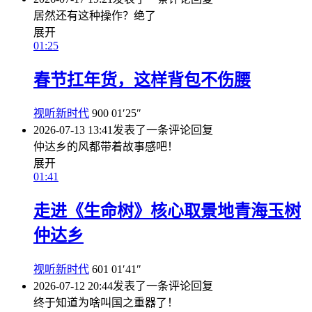
居然还有这种操作？绝了
展开
01:25
春节扛年货，这样背包不伤腰
视听新时代
900
01′25″
2026-07-13 13:41
发表了一条评论
回复
仲达乡的风都带着故事感吧！
展开
01:41
走进《生命树》核心取景地青海玉树
仲达乡
视听新时代
601
01′41″
2026-07-12 20:44
发表了一条评论
回复
终于知道为啥叫国之重器了！