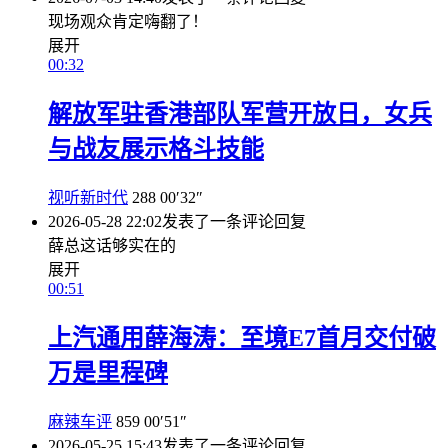
现场观众肯定嗨翻了！
展开
00:32
解放军驻香港部队军营开放日，女兵
与战友展示格斗技能
视听新时代
288
00′32″
2026-05-28 22:02
发表了一条评论
回复
薛总这话够实在的
展开
00:51
上汽通用薛海涛：至境E7首月交付破
万是里程碑
麻辣车评
859
00′51″
2026-05-25 15:43
发表了一条评论
回复