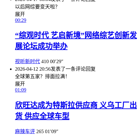
以后网综要变天啦？
展开
00:29
“综观时代 艺启新境”网络综艺创新发
展论坛成功举办
视听新时代
410
00′29″
2026-04-12 20:56
发表了一条评论
回复
全球第五家？排面拉满！
展开
01:09
欣旺达成为特斯拉供应商 义乌工厂出
货 供应全球车型
麻辣车评
265
01′09″