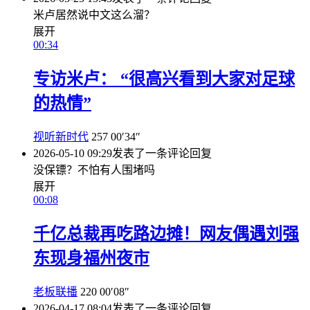
米卢居然说中文这么溜？
展开
00:34
专访米卢： “很高兴看到大家对足球
的热情”
视听新时代
257
00′34″
2026-05-10 09:29
发表了一条评论
回复
没保镖？不怕有人围堵吗
展开
00:08
千亿总裁再吃路边摊！网友偶遇刘强
东现身福州夜市
老板联播
220
00′08″
2026-04-17 08:04
发表了一条评论
回复