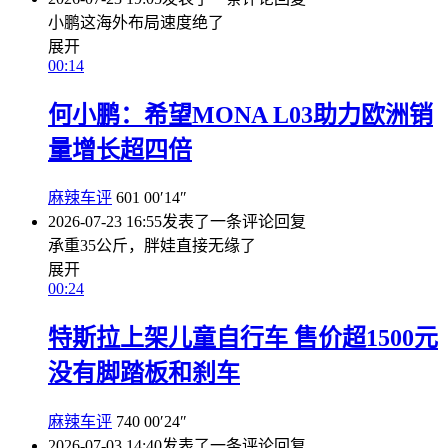
小鹏这海外布局速度绝了
展开
00:14
何小鹏：希望MONA L03助力欧洲销
量增长超四倍
麻辣车评
601
00′14″
2026-07-23 16:55
发表了一条评论
回复
承重35公斤，胖娃直接无缘了
展开
00:24
特斯拉上架儿童自行车 售价超1500元
没有脚踏板和刹车
麻辣车评
740
00′24″
2026-07-03 14:40
发表了一条评论
回复