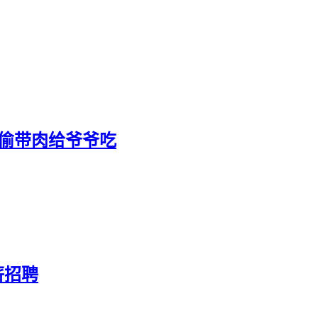
偷带肉给爷爷吃
薪招聘