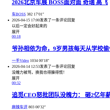
2026北京车展 BOSS面对面 奇瑞 高飞
车BOSS
382
17′01″
2026-04-15 17:00
发表了一条评论
回复
以后一定会好起来的
展开
00:18
爷孙相依为命，9岁男孩每天从学校偷
一手Video
1034
00′18″
2026-04-14 12:53
发表了一条评论
回复
没魄力被骂，换我也得臊得慌！
展开
00:32
追觅CEO怒批团队没魄力： 砸2亿年
麻辣车评
803
00′32″