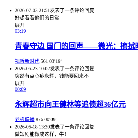
2026-07-03 21:51
发表了一条评论
回复
好想看看他们的日常
展开
03:19
青春守边 国门的回声——微光：擦拭
视听新时代
561
03′19″
2026-05-23 10:02
发表了一条评论
回复
突然有点心疼永辉，钱能要回来不
展开
00:09
永辉超市向王健林等追债超36亿元
老板联播
876
00′09″
2026-05-18 13:39
发表了一条评论
回复
微短剧能做成这样，牛！