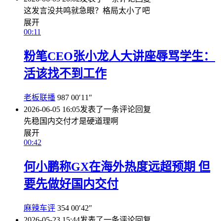
这发言没共鸣就急眼？格局太小了吧
展开
00:11
粉笔CEO张小龙人大讲座辱骂学生：
活该找不到工作
老板联播
987
00′11″
2026-06-05 16:05
发表了一条评论
回复
先稳国内交付才是硬道理啊
展开
00:42
何小鹏称GX在海外热度远超预期 但
要先做好国内交付
麻辣车评
354
00′42″
2026-05-23 15:44
发表了一条评论
回复