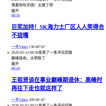
羡慕到咬手绢！太爽了吧
展开
00:16
巨奖加持！SK海力士厂区人人笑得合
不拢嘴
一手Video
136
00′16″
2026-05-14 08:36
发表了一条评论
回复
巅峰就收，太明智了
展开
00:10
王祖贤谈在事业巅峰期退休：高峰时
再往下走也就这样了
一手Video
209
00′10″
2026-05-02 09:51
发表了一条评论
回复