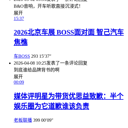
B&O音响，开车听歌直接沉浸式！
展开
15:37
2026北京车展 BOSS面对面 智己汽车
焦樵
车BOSS
293
15′37″
2026-04-08 10:25
发表了一条评论
回复
到底谁给品牌背书的啊
展开
00:09
媒体评明星为带货优思益致歉：半个
娱乐圈为它道歉谁该负责
老板联播
399
00′09″