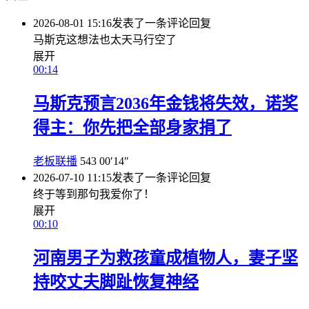
2026-08-01 15:16
发表了一条评论
回复
马斯克这想法也太天马行空了
展开
00:14
马斯克预言2036年金钱将失效，诺奖
得主：你先把全部身家捐了
老板联播
543
00′14″
2026-07-10 11:15
发表了一条评论
回复
终于等到那句我爱你了！
展开
00:10
河南男子为救孩童成植物人，妻子坚
持咬丈夫脚趾恢复神经