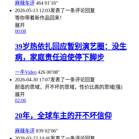
麻辣车评
464
01′16″
2026-05-13 12:03
发表了一条评论
回复
等你带着新作品回来！
展开
00:08
39岁热依扎回应暂别演艺圈：没生
病，家庭责任迫使停下脚步
一手Video
426
00′08″
2026-04-30 17:07
发表了一条评论
回复
耐造的思域，开不坏的思域，性价比高的思域[强]
展开
02:06
20年，全球车主的开不坏信仰
麻辣车评
839
02′06″
2026-03-22 14:46
发表了一条评论
回复