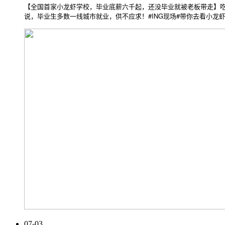
【全国首家小龙虾学校，毕业底薪六千起，还没毕业就被老板带走】吃
说，毕业生多数一线城市就业，供不应求！#ING现场#带你去看小龙
07-03