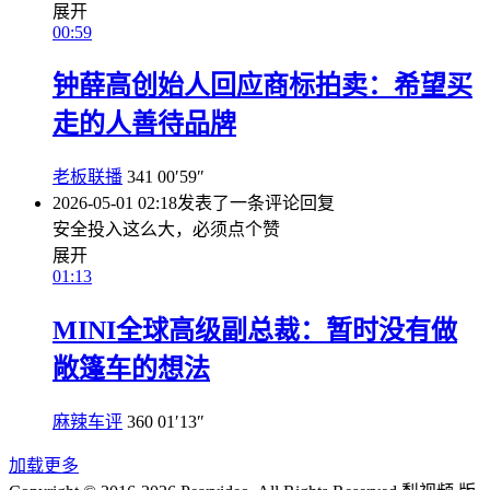
展开
00:59
钟薛高创始人回应商标拍卖：希望买
走的人善待品牌
老板联播
341
00′59″
2026-05-01 02:18
发表了一条评论
回复
安全投入这么大，必须点个赞
展开
01:13
MINI全球高级副总裁：暂时没有做
敞篷车的想法
麻辣车评
360
01′13″
加载更多