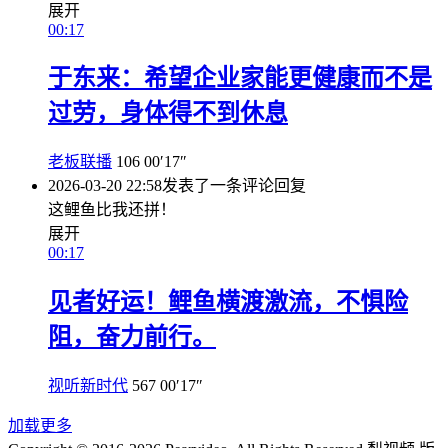
展开
00:17
于东来：希望企业家能更健康而不是
过劳，身体得不到休息
老板联播
106
00′17″
2026-03-20 22:58
发表了一条评论
回复
这鲤鱼比我还拼！
展开
00:17
见者好运！鲤鱼横渡激流，不惧险
阻，奋力前行。
视听新时代
567
00′17″
加载更多