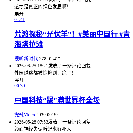
这才是真正的绿色发展啊！
展开
01:41
荒滩探秘“光伏羊”！#美丽中国行 #青
海塔拉滩
视听新时代
278
01′41″
2026-06-25 18:21
发表了一条评论
回复
外国球迷都被惊艳到，绝了！
展开
00:39
中国科技“踢”满世界杯全场
微辣Video
2939
00′39″
2026-05-28 07:53
发表了一条评论
回复
颜面神经失调听起来好吓人