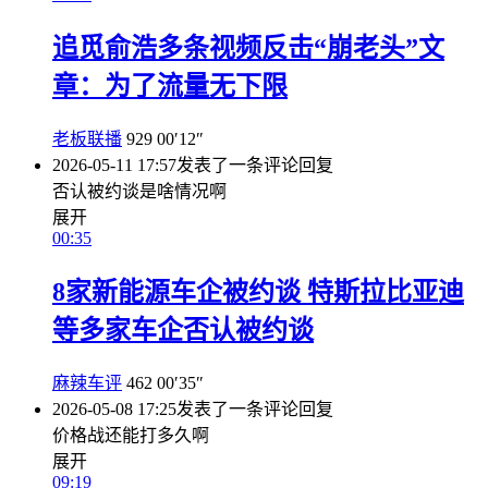
追觅俞浩多条视频反击“崩老头”文
章：为了流量无下限
老板联播
929
00′12″
2026-05-11 17:57
发表了一条评论
回复
否认被约谈是啥情况啊
展开
00:35
8家新能源车企被约谈 特斯拉比亚迪
等多家车企否认被约谈
麻辣车评
462
00′35″
2026-05-08 17:25
发表了一条评论
回复
价格战还能打多久啊
展开
09:19