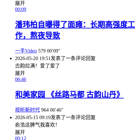
展开
00:09
潘玮柏自曝得了面瘫：长期高强度工
作，熬夜导致
一手Video
579
00′09″
2026-05-20 19:51
发表了一条评论
回复
古韵拉满！爱了爱了
展开
06:46
和美家园 《丝路马都 古韵山丹》
视听新时代
964
06′46″
2026-05-15 09:19
发表了一条评论
回复
俞浩这脾气我喜欢！
展开
00:12