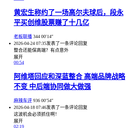
黄宏生称约了一场高尔夫球后，段永
平买创维股票赚了十几亿
老板联播
344
00′14″
2026-04-24 07:35
发表了一条评论
回复
整合还能保高端？有点意外
展开
00:54
阿维塔回应和深蓝整合 高端品牌战略
不变 中后端协同做大做强
麻辣车评
936
00′54″
2026-04-18 07:46
发表了一条评论
回复
这波机会必须抓住啊！
展开
02:19