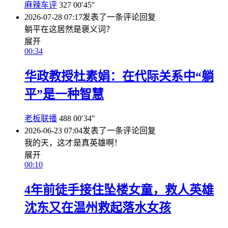
麻辣车评
327
00′45″
2026-07-28 07:17
发表了一条评论
回复
躺平在这居然是褒义词？
展开
00:34
华政教授杜素娟：在代际关系中“躺
平”是一种智慧
老板联播
488
00′34″
2026-06-23 07:04
发表了一条评论
回复
我的天，这才是真英雄啊！
展开
00:10
4年前徒手接住坠楼女童，救人英雄
沈东又在温州救起落水女孩