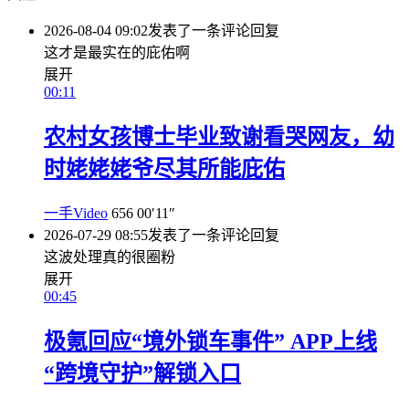
2026-08-04 09:02
发表了一条评论
回复
这才是最实在的庇佑啊
展开
00:11
农村女孩博士毕业致谢看哭网友，幼
时姥姥姥爷尽其所能庇佑
一手Video
656
00′11″
2026-07-29 08:55
发表了一条评论
回复
这波处理真的很圈粉
展开
00:45
极氪回应“境外锁车事件” APP上线
“跨境守护”解锁入口