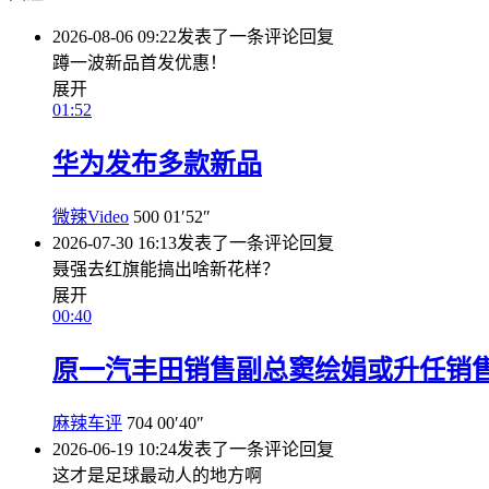
2026-08-06 09:22
发表了一条评论
回复
蹲一波新品首发优惠！
展开
01:52
华为发布多款新品
微辣Video
500
01′52″
2026-07-30 16:13
发表了一条评论
回复
聂强去红旗能搞出啥新花样？
展开
00:40
原一汽丰田销售副总窦绘娟或升任销
麻辣车评
704
00′40″
2026-06-19 10:24
发表了一条评论
回复
这才是足球最动人的地方啊