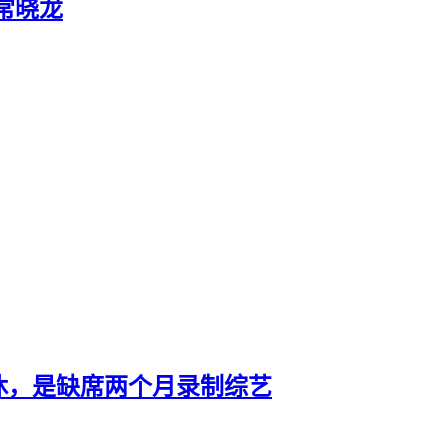
 常晓龙
休，是缺席两个月录制综艺