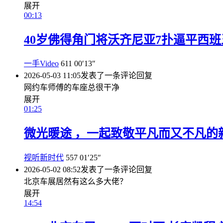
展开
00:13
40岁佛得角门将沃齐尼亚7扑逼平西班
一手Video
611
00′13″
2026-05-03 11:05
发表了一条评论
回复
网约车师傅的车座总很干净
展开
01:25
微光暖途 ，一起致敬平凡而又不凡的
视听新时代
557
01′25″
2026-05-02 08:52
发表了一条评论
回复
北京车展居然有这么多大佬？
展开
14:54