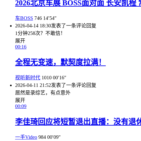
2026北京车展 BOSS面对面 长安凯程
车BOSS
746
14′54″
2026-04-14 18:30
发表了一条评论
回复
1分钟258次？不敢信！
展开
00:16
全程无变速，默契度拉满！
视听新时代
1010
00′16″
2026-04-11 21:52
发表了一条评论
回复
居然是录综艺，有点意外
展开
00:09
李佳琦回应将短暂退出直播：没有退
一手Video
984
00′09″