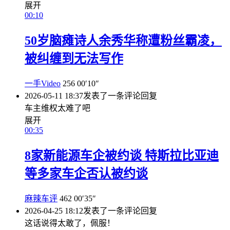
展开
00:10
50岁脑瘫诗人余秀华称遭粉丝霸凌，
被纠缠到无法写作
一手Video
256
00′10″
2026-05-11 18:37
发表了一条评论
回复
车主维权太难了吧
展开
00:35
8家新能源车企被约谈 特斯拉比亚迪
等多家车企否认被约谈
麻辣车评
462
00′35″
2026-04-25 18:12
发表了一条评论
回复
这话说得太敢了，佩服！