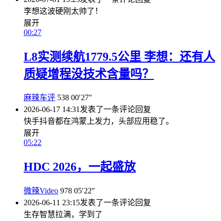
李想这波硬刚太帅了！
展开
00:27
L8实测续航1779.5公里 李想：还有人
质疑增程没技术含量吗？
麻辣车评
538
00′27″
2026-06-17 14:31
发表了一条评论
回复
快手抖音都在鸿蒙上发力，头部应用稳了。
展开
05:22
HDC 2026，一起盛放
微辣Video
978
05′22″
2026-06-11 23:15
发表了一条评论
回复
生存智慧拉满，学到了