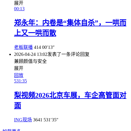
展开
00:13
郑永年：内卷是“集体自杀”，一哄而
上又一哄而散
老板联播
414
00′13″
2026-04-24 13:02
发表了一条评论
回复
兼顾颜值与安全
展开
回放
531:35
梨视频2026北京车展，车企高管面对
面
ING现场
3641
531′35″